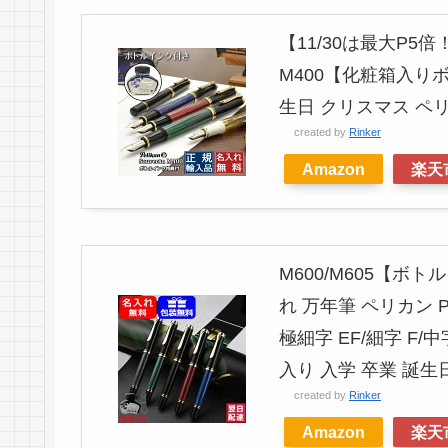
【11/30は最大P5
M400【化粧箱入りボ
生日 クリスマス ペ
created by
Rinker
Amazon
楽天
M600/M605【
れ 万年筆 ペリカン PE
極細字 EF/細字 F
入り 入学 卒業 誕生
created by
Rinker
Amazon
楽天