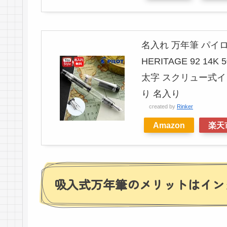
名入れ 万年筆 パイロッ
HERITAGE 92 1
太字 スクリュー式イン
り 名入り
created by
Rinker
Amazon
楽天
吸入式万年筆のメリットはイン