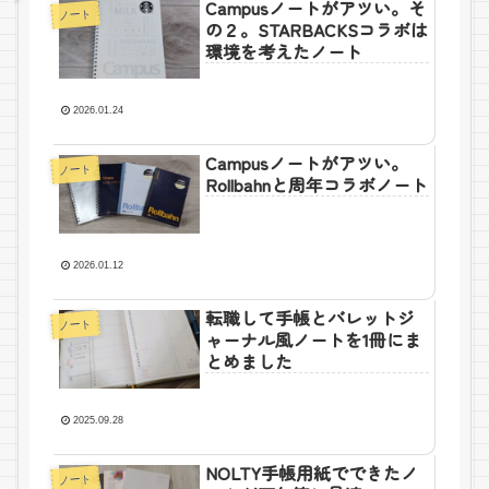
Campusノートがアツい。そ
ノート
の２。STARBACKSコラボは
環境を考えたノート
2026.01.24
Campusノートがアツい。
ノート
Rollbahnと周年コラボノート
2026.01.12
転職して手帳とバレットジ
ノート
ャーナル風ノートを1冊にま
とめました
2025.09.28
NOLTY手帳用紙でできたノ
ノート