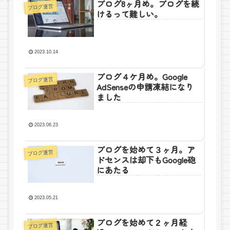
ブログ8ヶ月め。ブログを続
ブログ運営
けるって難しい。
2023.10.14
ブログ４ケ月め。Google
ブログ運営
AdSenseの申請凍結になり
ました
2023.06.23
ブログを始めて３ヶ月。ア
ブログ運営
ドセンスは却下もGoogle砲
にあたる
2023.05.21
ブログを始めて２ヶ月経
ブログ運営