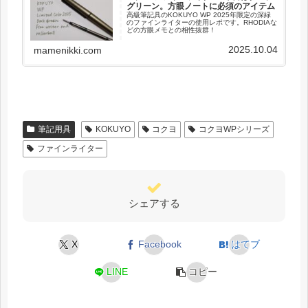
グリーン。方眼ノートに必須のアイテム
高級筆記具のKOKUYO WP 2025年限定の深緑
のファインライターの使用レポです。RHODIAな
どの方眼メモとの相性抜群！
2025.10.04
mamenikki.com
筆記用具
KOKUYO
コクヨ
コクヨWPシリーズ
ファインライター
シェアする
X
Facebook
はてブ
LINE
コピー