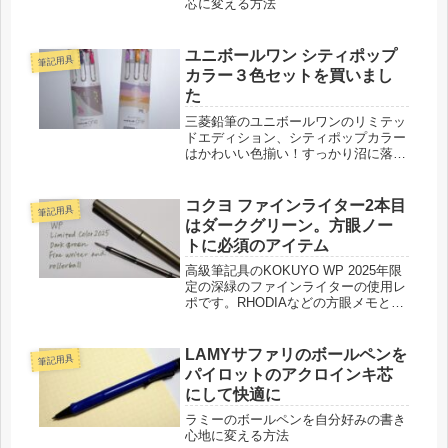
芯に変える方法
ユニボールワン シティポップ
筆記用具
カラー３色セットを買いまし
た
三菱鉛筆のユニボールワンのリミテッ
ドエディション、シティポップカラー
はかわいい色揃い！すっかり沼に落ち
てます。
コクヨ ファインライター2本目
筆記用具
はダークグリーン。方眼ノー
トに必須のアイテム
高級筆記具のKOKUYO WP 2025年限
定の深緑のファインライターの使用レ
ポです。RHODIAなどの方眼メモとの
相性抜群！
LAMYサファリのボールペンを
筆記用具
パイロットのアクロインキ芯
にして快適に
ラミーのボールペンを自分好みの書き
心地に変える方法