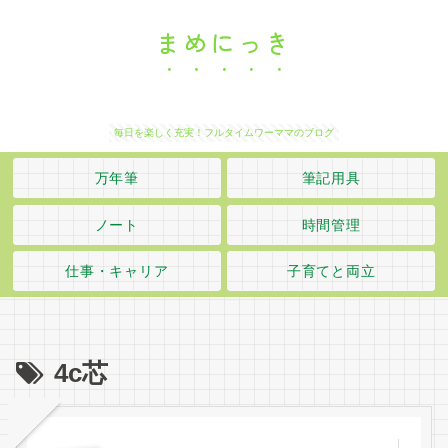
まめにっき
毎日を楽しく充実！フルタイムワーママのブログ
万年筆
筆記用具
ノート
時間管理
仕事・キャリア
子育てと両立
4c芯